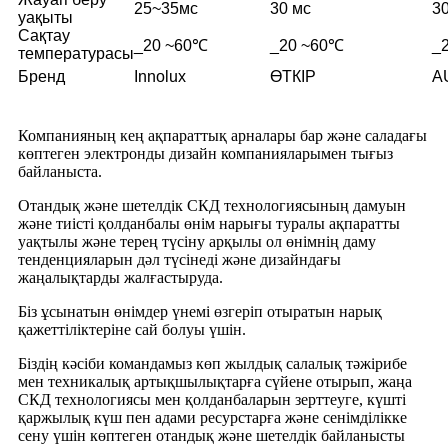
25~35мс
30 мс
3
уақыты
Сақтау
_20 ~60℃
_20 ~60℃
_
температурасы
Бренд
Innolux
ӨТКІР
A
Компанияның кең ақпараттық арналары бар және саладағы
көптеген электронды дизайн компанияларымен тығыз
байланыста.
Отандық және шетелдік СКД технологиясының дамуын
және тиісті қолданбалы өнім нарығы туралы ақпаратты
уақтылы және терең түсіну арқылы ол өнімнің даму
тенденцияларын дәл түсінеді және дизайндағы
жаңалықтарды жалғастыруда.
Біз ұсынатын өнімдер үнемі өзгеріп отыратын нарық
қажеттіліктеріне сай болуы үшін.
Біздің кәсіби командамыз көп жылдық салалық тәжірибе
мен техникалық артықшылықтарға сүйене отырып, жаңа
СКД технологиясы мен қолданбаларын зерттеуге, күшті
қаржылық күш пен адами ресурстарға және сенімділікке
сену үшін көптеген отандық және шетелдік байланысты