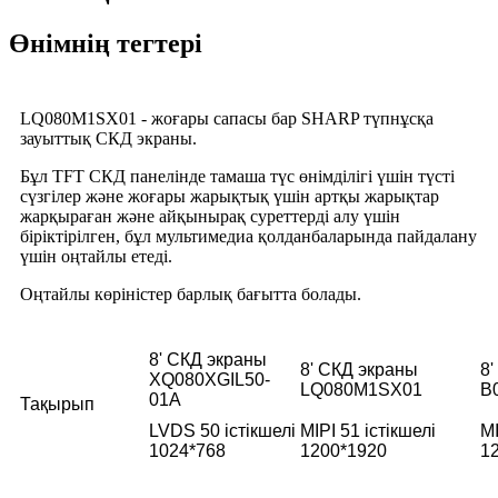
Өнімнің тегтері
LQ080M1SX01 - жоғары сапасы бар SHARP түпнұсқа
зауыттық СКД экраны.
Бұл TFT СКД панелінде тамаша түс өнімділігі үшін түсті
сүзгілер және жоғары жарықтық үшін артқы жарықтар
жарқыраған және айқынырақ суреттерді алу үшін
біріктірілген, бұл мультимедиа қолданбаларында пайдалану
үшін оңтайлы етеді.
Оңтайлы көріністер барлық бағытта болады.
8' СКД экраны
8' СКД экраны
8
XQ080XGIL50-
LQ080M1SX01
B
01A
Тақырып
LVDS 50 істікшелі
MIPI 51 істікшелі
MI
1024*768
1200*1920
1