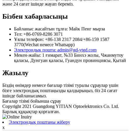
және 24 сағат ішінде жауап береміз.
Бізбен хабарласыңы
Байланыс жасайтын тұлға: Майк Пенг мырза
Тел: +86-0769-8286 3071
Ұялы телефон: +86-138 2317 2084/+86-159 1587
3770(Wechat немесе Whatsapp)
Электрондық пошта: admin@gd-ytgd.com
Мекен-жайы: 1 ғимарат, №33 Бинхэ жолы, Чжанмутоу
қаласы, Дунгуан қаласы, Гуандун провинциясы, Қытай
Жазылу
Біздің өнімдер немесе бағалар тізімі туралы сұраулар үшін
бізге электрондық поштаңызды қалдырыңыз, біз 24 сағат
ішінде байланысамыз.
Бағалар тізімі бойынша сұрау
Copyright 2021 Guangdong YITIAN Optoelektronics Co. Ltd.
Барлық құқықтар қорғалған.
Электрондық поштаны жіберу
x