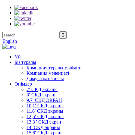
English
Үй
Біз туралы
Компания туралы мәлімет
Компания мәдениеті
Даму стратегиясы
Өнімдер
7′ СКД экраны
8′ СКД экраны
9,7′ СКД ЭКРАН
10,1′ СКД экраны
11,6′ СКД экраны
12,5′ СКД экраны
13,3 ' СКД экран
14′ СКД экраны
15,6′ СКД экраны