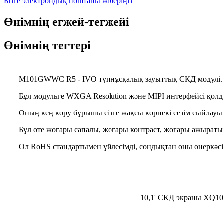
Бізге электрондық поштаны жіберіңіз
Өнімнің егжей-тегжейі
Өнімнің тегтері
M101GWWC R5 - IVO түпнұсқалық зауыттық СКД модулі.
Бұл модульге WXGA Resolution және MIPI интерфейсі қолда
Оның кең көру бұрышы сізге жақсы көрнекі сезім сыйлауы
Бұл өте жоғары сапалы, жоғары контраст, жоғары ажыраты
Ол RoHS стандартымен үйлесімді, сондықтан оны өнеркәсіп
10,1' СКД экраны XQ