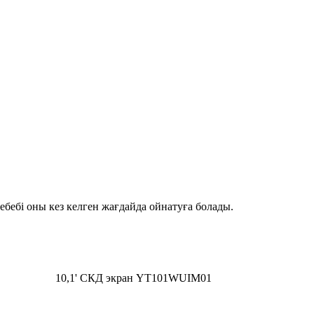
ебебі оны кез келген жағдайда ойнатуға болады.
10,1' СКД экран YT101WUIM01