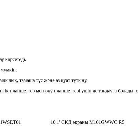
у көрсетеді.
 мүмкін.
мдылық, тамаша түс және аз қуат тұтыну.
тік планшеттер мен оқу планшеттері үшін де таңдауға болады, с
101WSET01
10,1' СКД экраны M101GWWC R5