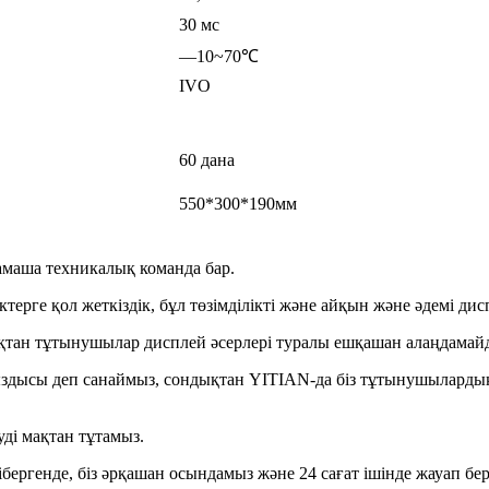
30 мс
—10~70℃
IVO
60 дана
550*300*190мм
амаша техникалық команда бар.
ктерге қол жеткіздік, бұл төзімділікті және айқын және әдемі дис
ықтан тұтынушылар дисплей әсерлері туралы ешқашан алаңдамай
ыздысы деп санаймыз, сондықтан YITIAN-да біз тұтынушыларды
уді мақтан тұтамыз.
бергенде, біз әрқашан осындамыз және 24 сағат ішінде жауап бер