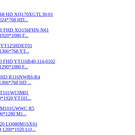
24*768 HD...
920*1080 F...
366*768 YT...
290*1080 F...
366*768 HD ...
*1920 YT101...
0*1280 M1...
 1200*1920 LQ...