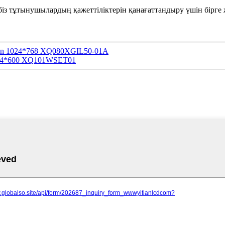
, біз тұтынушылардың қажеттіліктерін қанағаттандыру үшін бірге
pin 1024*768 XQ080XGIL50-01A
024*600 XQ101WSET01