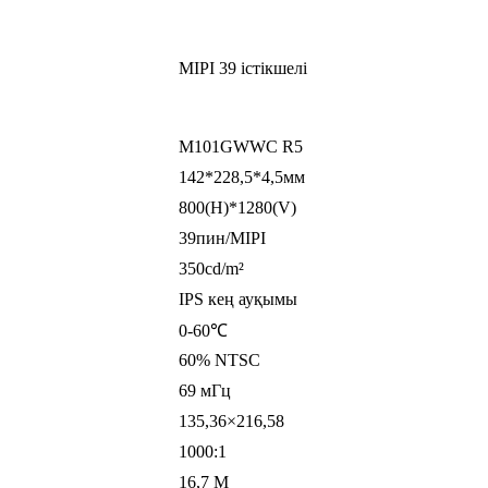
MIPI 39 істікшелі
M101GWWC R5
142*228,5*4,5мм
800(H)*1280(V)
39пин/MIPI
350cd/m²
IPS кең ауқымы
0-60℃
60% NTSC
69 мГц
135,36×216,58
1000:1
16,7 М