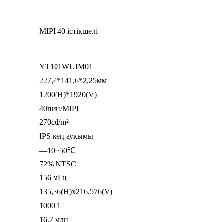
MIPI 40 істікшелі
YT101WUIM01
227,4*141,6*2,25мм
1200(H)*1920(V)
40пин/MIPI
270cd/m²
IPS кең ауқымы
—10~50℃
72% NTSC
156 мГц
135,36(H)x216,576(V)
1000:1
16,7 млн