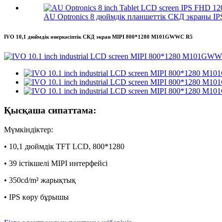
AU Optronics 8 дюймдік планшеттік СКД экраны IP
IVO 10,1 дюймдік өнеркәсіптік СКД экран MIPI 800*1280 M101GWWC R5
Қысқаша сипаттама:
Мүмкіндіктер:
• 10,1 дюймдік TFT LCD, 800*1280
• 39 істікшелі MIPI интерфейсі
• 350cd/m² жарықтық
• IPS көру бұрышы