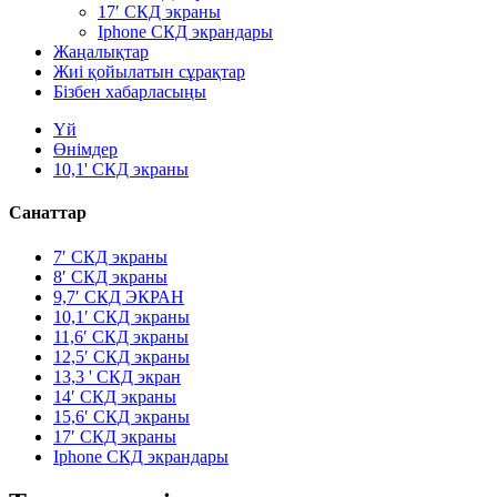
17′ СКД экраны
Iphone СКД экрандары
Жаңалықтар
Жиі қойылатын сұрақтар
Бізбен хабарласыңы
Үй
Өнімдер
10,1' СКД экраны
Санаттар
7′ СКД экраны
8′ СКД экраны
9,7′ СКД ЭКРАН
10,1′ СКД экраны
11,6′ СКД экраны
12,5′ СКД экраны
13,3 ' СКД экран
14′ СКД экраны
15,6′ СКД экраны
17′ СКД экраны
Iphone СКД экрандары