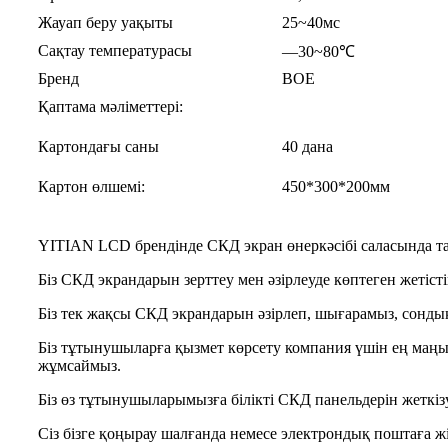
Жауап беру уақыты
25~40мс
Сақтау температурасы
—30~80℃
Бренд
BOE
Қаптама мәліметтері:
Картондағы саны
40 дана
Картон өлшемі:
450*300*200мм
YITIAN LCD брендінде СКД экран өнеркәсібі саласында т
Біз СКД экрандарын зерттеу мен әзірлеуде көптеген жетісті
Біз тек жақсы СКД экрандарын әзірлеп, шығарамыз, сонд
Біз тұтынушыларға қызмет көрсету компания үшін ең маң
жұмсаймыз.
Біз өз тұтынушыларымызға білікті СКД панельдерін жеткіз
Сіз бізге қоңырау шалғанда немесе электрондық поштаға жі