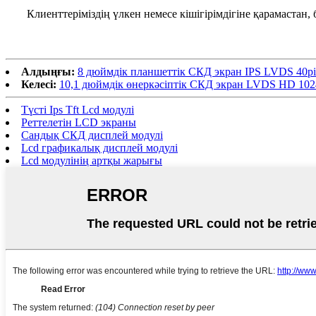
Клиенттеріміздің үлкен немесе кішігірімдігіне қарамастан
Алдыңғы:
8 дюймдік планшеттік СКД экран IPS LVDS 40
Келесі:
10,1 дюймдік өнеркәсіптік СКД экран LVDS HD 1
Түсті Ips Tft Lcd модулі
Реттелетін LCD экраны
Сандық СКД дисплей модулі
Lcd графикалық дисплей модулі
Lcd модулінің артқы жарығы