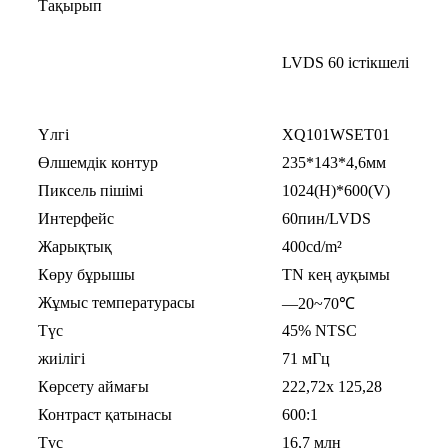
Тақырып
LVDS 60 істікшелі
Үлгі
XQ101WSET01
Өлшемдік контур
235*143*4,6мм
Пиксель пішімі
1024(H)*600(V)
Интерфейс
60пин/LVDS
Жарықтық
400cd/m²
Көру бұрышы
TN кең ауқымы
Жұмыс температурасы
—20~70℃
Түс
45% NTSC
жиілігі
71 мГц
Көрсету аймағы
222,72x 125,28
Контраст қатынасы
600:1
Түс
16,7 млн