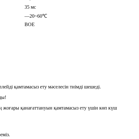
35 мс
—20~60℃
BOE
плейді қамтамасыз ету мәселесін тиімді шешеді.
ды!
ң жоғары қанағаттануын қамтамасыз ету үшін көп күш
еміз.