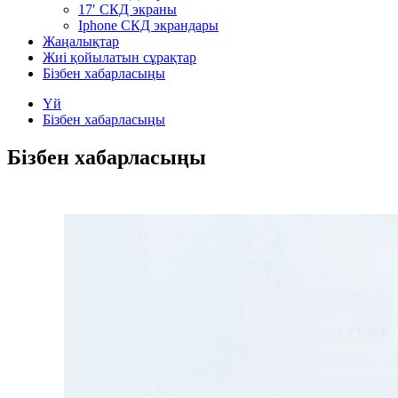
17′ СКД экраны
Iphone СКД экрандары
Жаңалықтар
Жиі қойылатын сұрақтар
Бізбен хабарласыңы
Үй
Бізбен хабарласыңы
Бізбен хабарласыңы