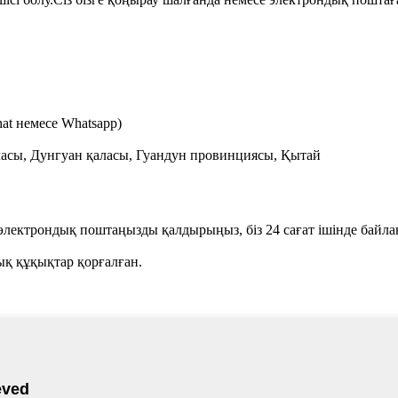
at немесе Whatsapp)
асы, Дунгуан қаласы, Гуандун провинциясы, Қытай
ге электрондық поштаңызды қалдырыңыз, біз 24 сағат ішінде байл
лық құқықтар қорғалған.