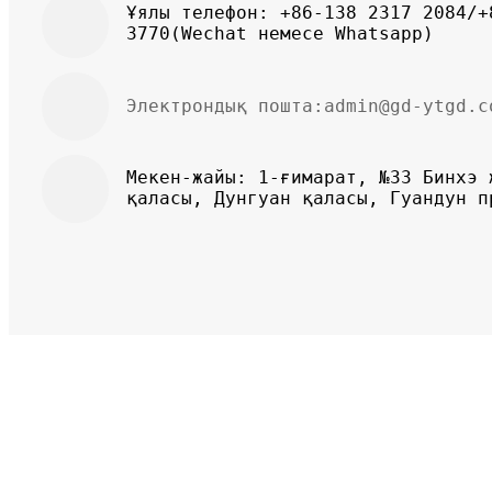
Ұялы телефон: +86-138 2317 2084/+
3770(Wechat немесе Whatsapp)
Электрондық пошта:
admin@gd-ytgd.c
Мекен-жайы: 1-ғимарат, №33 Бинхэ 
қаласы, Дунгуан қаласы, Гуандун п