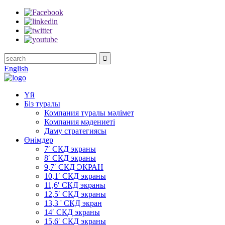
English
Үй
Біз туралы
Компания туралы мәлімет
Компания мәдениеті
Даму стратегиясы
Өнімдер
7′ СКД экраны
8′ СКД экраны
9,7′ СКД ЭКРАН
10,1′ СКД экраны
11,6′ СКД экраны
12,5′ СКД экраны
13,3 ' СКД экран
14′ СКД экраны
15,6′ СКД экраны