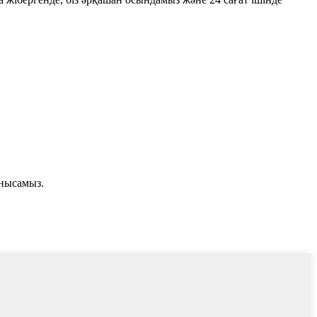
анысамыз.