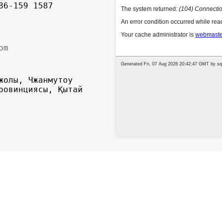
86-159 1587
om
жолы, Чжанмутоу
ровинциясы, Қытай