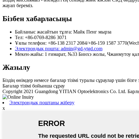
жауап береміз.
Бізбен хабарласыңы
Байланыс жасайтын тұлға: Майк Пенг мырза
Тел: +86-0769-8286 3071
Ұялы телефон: +86-138 2317 2084/+86-159 1587 3770(Wech
Электрондық пошта: admin@gd-ytgd.com
Мекен-жайы: 1 ғимарат, №33 Бинхэ жолы, Чжанмутоу қал
Жазылу
Біздің өнімдер немесе бағалар тізімі туралы сұраулар үшін біз
Бағалар тізімі бойынша сұрау
Copyright 2021 Guangdong YITIAN Optoelektronics Co. Ltd. Бар
Электрондық поштаны жіберу
x