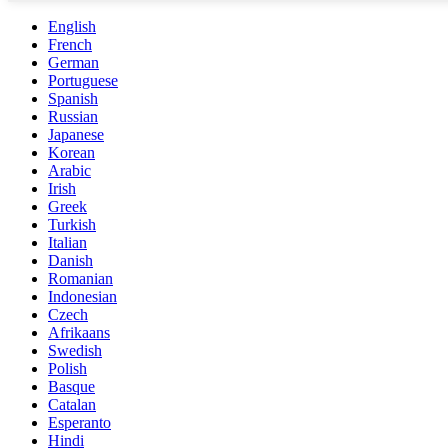
English
French
German
Portuguese
Spanish
Russian
Japanese
Korean
Arabic
Irish
Greek
Turkish
Italian
Danish
Romanian
Indonesian
Czech
Afrikaans
Swedish
Polish
Basque
Catalan
Esperanto
Hindi